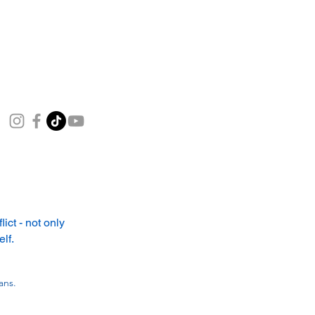
ict - not only
elf.
mans.