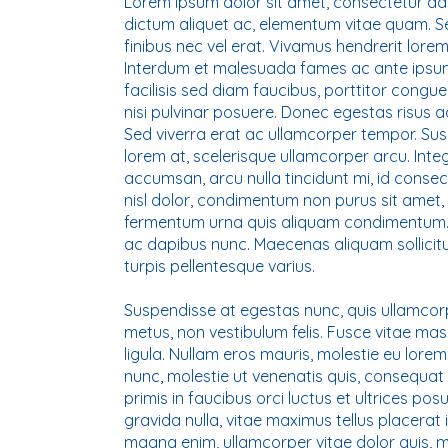
Lorem ipsum dolor sit amet, consectetur adipi
dictum aliquet ac, elementum vitae quam. Se
finibus nec vel erat. Vivamus hendrerit lorem
Interdum et malesuada fames ac ante ipsum p
facilisis sed diam faucibus, porttitor congu
nisi pulvinar posuere. Donec egestas risus a
Sed viverra erat ac ullamcorper tempor. Susp
lorem at, scelerisque ullamcorper arcu. Inte
accumsan, arcu nulla tincidunt mi, id conse
nisl dolor, condimentum non purus sit amet, 
fermentum urna quis aliquam condimentum. 
ac dapibus nunc. Maecenas aliquam sollicitud
turpis pellentesque varius.
Suspendisse at egestas nunc, quis ullamco
metus, non vestibulum felis. Fusce vitae mass
ligula. Nullam eros mauris, molestie eu lore
nunc, molestie ut venenatis quis, consequat
primis in faucibus orci luctus et ultrices pos
gravida nulla, vitae maximus tellus placerat id
magna enim, ullamcorper vitae dolor quis, m