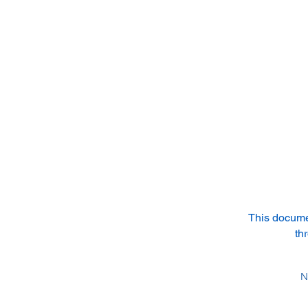
This documen
th
N