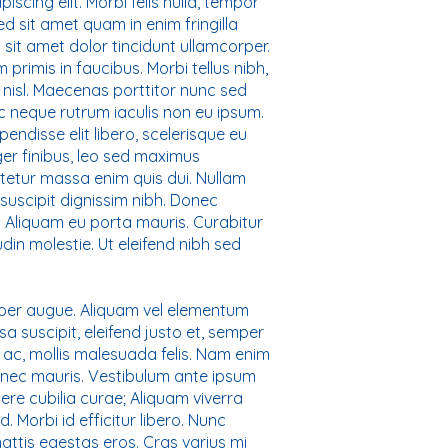
scing elit. Morbi felis nulla, tempor
d sit amet quam in enim fringilla
 sit amet dolor tincidunt ullamcorper.
rimis in faucibus. Morbi tellus nibh,
e nisl. Maecenas porttitor nunc sed
c neque rutrum iaculis non eu ipsum.
endisse elit libero, scelerisque eu
ger finibus, leo sed maximus
ctetur massa enim quis dui. Nullam
suscipit dignissim nibh. Donec
Aliquam eu porta mauris. Curabitur
in molestie. Ut eleifend nibh sed
rper augue. Aliquam vel elementum
a suscipit, eleifend justo et, semper
m ac, mollis malesuada felis. Nam enim
 nec mauris. Vestibulum ante ipsum
uere cubilia curae; Aliquam viverra
. Morbi id efficitur libero. Nunc
attis egestas eros. Cras varius mi