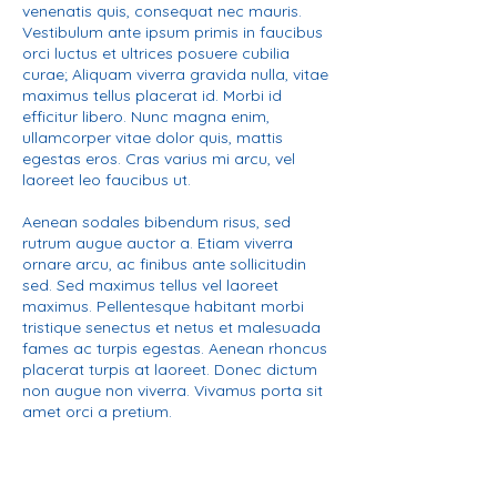
venenatis quis, consequat nec mauris.
Vestibulum ante ipsum primis in faucibus
orci luctus et ultrices posuere cubilia
curae; Aliquam viverra gravida nulla, vitae
maximus tellus placerat id. Morbi id
efficitur libero. Nunc magna enim,
ullamcorper vitae dolor quis, mattis
egestas eros. Cras varius mi arcu, vel
laoreet leo faucibus ut.
Aenean sodales bibendum risus, sed
rutrum augue auctor a. Etiam viverra
ornare arcu, ac finibus ante sollicitudin
sed. Sed maximus tellus vel laoreet
maximus. Pellentesque habitant morbi
tristique senectus et netus et malesuada
fames ac turpis egestas. Aenean rhoncus
placerat turpis at laoreet. Donec dictum
non augue non viverra. Vivamus porta sit
amet orci a pretium.