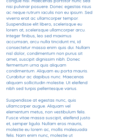
congue nisl. Maecenas porttitor nunc sed
nisi pulvinar posuere. Donec egestas risus
ac neque rutrum iaculis non eu ipsum. Sed
viverra erat ac ullamcorper tempor.
Suspendisse elit libero, scelerisque eu
lorem at, scelerisque ullamcorper arcu.
Integer finibus, leo sed maximus
accumsan, arcu nulla tincidunt mi, id
consectetur massa enim quis dui. Nullam
nisl dolor, condimentum non purus sit
amet, suscipit dignissim nibh. Donec
fermentum urna quis aliquam
condimentum. Aliquam eu porta mauris.
Curabitur ac dapibus nunc. Maecenas
aliquam sollicitudin molestie. Ut eleifend
nibh sed turpis pellentesque varius.
Suspendisse at egestas nunc, quis
ullamcorper augue. Aliquam vel
elementum metus, non vestibulum felis.
Fusce vitae massa suscipit, eleifend justo
et, semper ligula. Nullam eros mauris,
molestie eu lorem ac, mollis malesuada
felis. Nam enim nunc, molestie ut